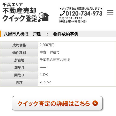
八街市八街ほ 戸建 ： 物件成約事例
成約価格
2,200万円
物件種別
中古一戸建て
所在地
千葉県八街市八街ほ
築年月
------
間取り
4LDK
面積
95.57㎡